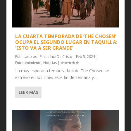
LA CUARTA TEMPORADA DE ‘THE CHOSEN’
OCUPA EL SEGUNDO LUGAR EN TAQUILLA:
‘ESTO VA A SER GRANDE’
Publicado por
Fm La Luz De Cristo
|
Feb 5, 2024
|
Entretenimiento
,
Noticias
|
La muy esperada temporada 4 de The Chosen se
estrenó en los cines este fin de semana y...
LEER MÁS