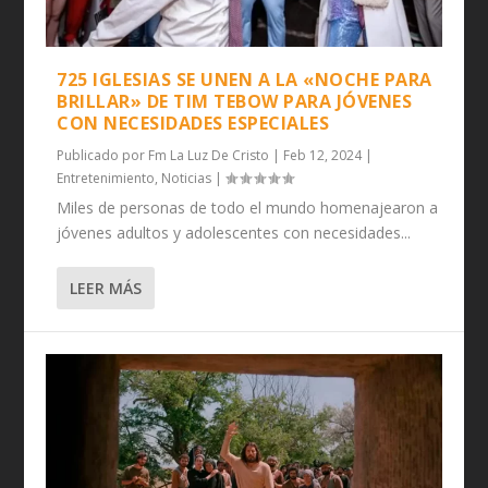
725 IGLESIAS SE UNEN A LA «NOCHE PARA
BRILLAR» DE TIM TEBOW PARA JÓVENES
CON NECESIDADES ESPECIALES
Publicado por
Fm La Luz De Cristo
|
Feb 12, 2024
|
Entretenimiento
,
Noticias
|
Miles de personas de todo el mundo homenajearon a
jóvenes adultos y adolescentes con necesidades...
LEER MÁS