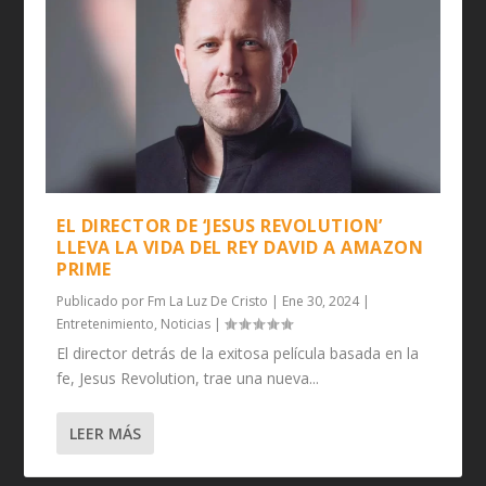
EL DIRECTOR DE ‘JESUS REVOLUTION’
LLEVA LA VIDA DEL REY DAVID A AMAZON
PRIME
Publicado por
Fm La Luz De Cristo
|
Ene 30, 2024
|
Entretenimiento
,
Noticias
|
El director detrás de la exitosa película basada en la
fe, Jesus Revolution, trae una nueva...
LEER MÁS